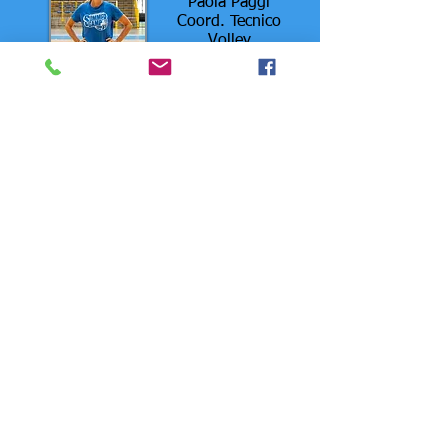
Paola Paggi
Coord. Tecnico
Volley
Informativa assicurazione Usacli
Statuto
Safeguarding
Contatti
Privacy
Lavora con noi
Da Campioni Aps Asd
- Via dei Giardini n.10 -
10023 - Chieri (To) - C.F. 94071990017 - Tel: +39
3278679530 -
info@dacampioniasd.it
Seguici:
#DACAMPIONICONTINUA